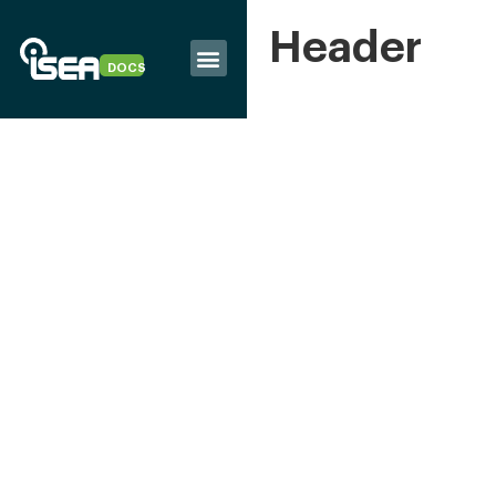
Header
DOCS